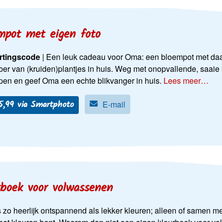
mpot met eigen foto
rtingscode
| Een leuk cadeau voor Oma: een bloempot met daar
ber van (kruiden)plantjes in huis. Weg met onopvallende, saaie 
pen en geef Oma een echte blikvanger in huis.
Lees meer…
15,99 via Smartphoto
E-mail
rboek voor volwassenen
s zo heerlijk ontspannend als lekker kleuren; alleen of samen met je