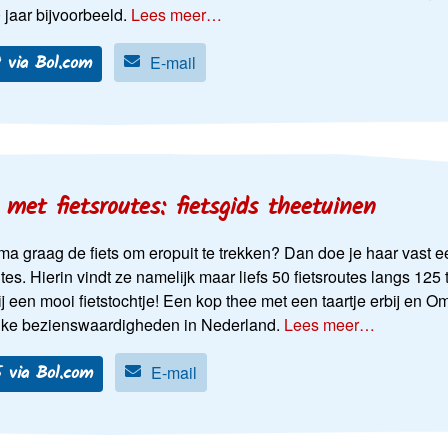
 jaar bijvoorbeeld.
Lees meer…
 via Bol.com
E-mail
met fietsroutes: fietsgids theetuinen
a graag de fiets om eropuit te trekken? Dan doe je haar vast ee
utes. Hierin vindt ze namelijk maar liefs 50 fietsroutes langs 1
ij een mooi fietstochtje! Een kop thee met een taartje erbij en 
uke bezienswaardigheden in Nederland.
Lees meer…
 via Bol.com
E-mail