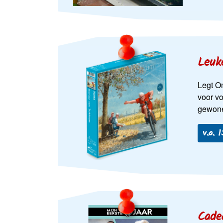
Leuk
Legt O
voor v
gewone
v.a. 
Cade