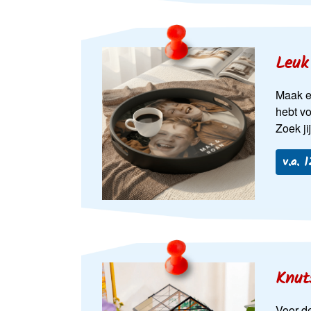
Leuk
Maak ee
hebt vo
Zoek ji
v.a. 
Knut
Voor de