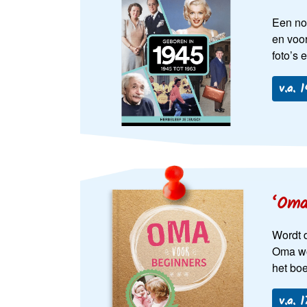
Een no
en voor
foto’s 
v.a. 
‘Oma
Wordt d
Oma wor
het bo
v.a. 