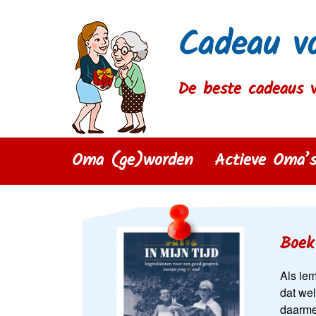
Cadeau v
De beste cadeaus 
Oma (ge)worden
Actieve Oma’
Boek 
Als iem
dat wel
daarme