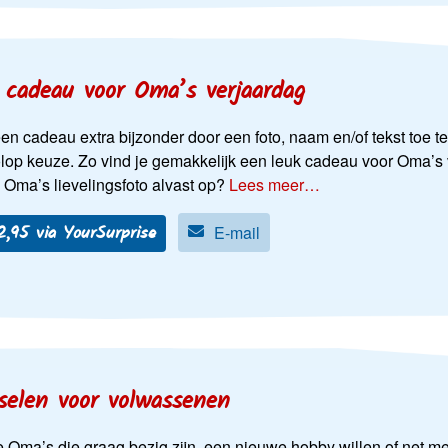
 cadeau voor Oma’s verjaardag
n cadeau extra bijzonder door een foto, naam en/of tekst toe te
lop keuze. Zo vind je gemakkelijk een leuk cadeau voor Oma’s ve
j Oma’s lievelingsfoto alvast op?
Lees meer…
12,95 via YourSurprise
E-mail
selen voor volwassenen
 Oma’s die graag bezig zijn, een nieuwe hobby willen of net me