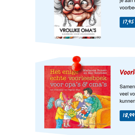
je aan 
voorbe
17,95
Voor
Samen l
veel v
kunnen 
18,99