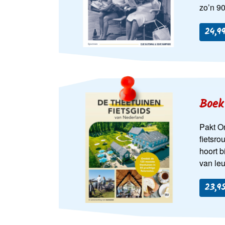
zo’n 90
24,99
Boek 
Pakt Om
fietsro
hoort b
van le
23,95