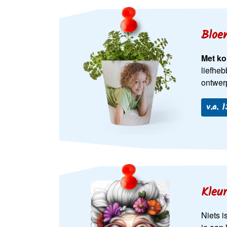
Bloe
Met ko
liefheb
ontwer
v.a. 
Kleu
Niets i