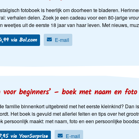
stalgisch fotoboek is heerlijk om doorheen te bladeren. Herin
al: verhalen delen. Zoek je een cadeau voor een 80-jarige vrou
en weetjes uit de eerste 18 jaar van haar leven. Met nieuws, m
14,99 via Bol.com
E-mail
 voor beginners’ – boek met naam en foto
e familie binnenkort uitgebreid met het eerste kleinkind? Dan i
dt. Het boek is gevuld met allerlei feiten en tips over het groo
ek persoonlijk maakt: met naam, foto en een persoonlijke boods
17,95 via YourSurprise
E-mail