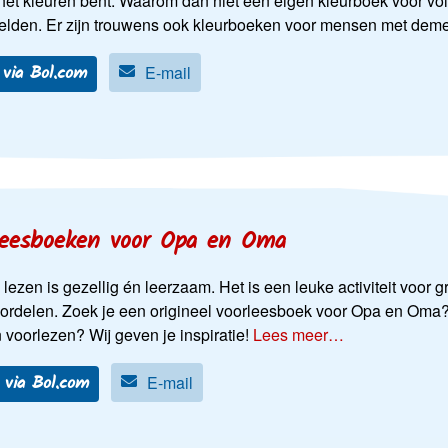
het kleuren bent. Waarom dan niet een eigen kleurboek voor vo
elden. Er zijn trouwens ook kleurboeken voor mensen met deme
 via Bol.com
E-mail
leesboeken voor Opa en Oma
ezen is gezellig én leerzaam. Het is een leuke activiteit voor g
oordelen. Zoek je een origineel voorleesboek voor Opa en Oma? 
voorlezen? Wij geven je inspiratie!
Lees meer…
 via Bol.com
E-mail