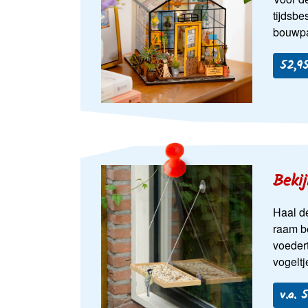
tijdsb
bouwpak
52,95
Bekij
Haal d
raam be
voedert
vogeltj
v.a. 