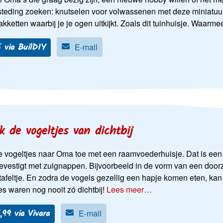
esteding zoeken: knutselen voor volwassenen met deze miniatuur
ketten waarbij je je ogen uitkijkt. Zoals dit tuinhuisje. Waarm
 via BuilDIY
E-mail
k de vogeltjes van dichtbij
e vogeltjes naar Oma toe met een raamvoederhuisje. Dat is een 
vestigt met zuignappen. Bijvoorbeeld in de vorm van een doorzi
afeltje. En zodra de vogels gezellig een hapje komen eten, kan
es waren nog nooit zó dichtbij!
Lees meer…
5,99 via Vivara
E-mail