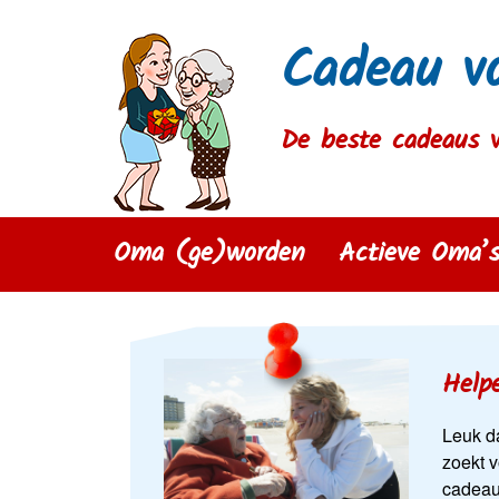
Cadeau v
De beste cadeaus 
Oma (ge)worden
Actieve Oma’
Help
Leuk d
zoekt 
cadeau