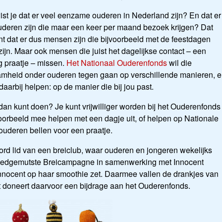
st je dat er veel eenzame ouderen in Nederland zijn? En dat er
ouderen zijn die maar een keer per maand bezoek krijgen? Dat
t dat er dus mensen zijn die bijvoorbeeld met de feestdagen
ijn.
Maar ook mensen die juist het dagelijkse contact – een
g praatje – missen.
Het Nationaal Ouderenfonds
wil die
mheid onder ouderen tegen gaan op verschillende manieren, 
t daarbij helpen: op de manier die bij jou past.
dan kunt doen? Je kunt vrijwilliger worden bij het Ouderenfonds
oorbeeld mee helpen met een dagje uit, of helpen op Nationale
ouderen bellen voor een praatje.
rd lid van een breiclub, waar ouderen en jongeren wekelijks
Goedgemutste Breicampagne in samenwerking met Innocent
t Innocent op haar smoothie zet. Daarmee vallen de drankjes van
nt doneert daarvoor een bijdrage aan het Ouderenfonds.