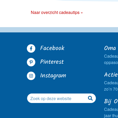
Naar overzicht cadeautips »
Facebook
Oma 
Cadeau
Pinterest
oppasom
Acti
Instagram
Cadeau
zo’n 70
Bij 
Cadeaus
jaar thu