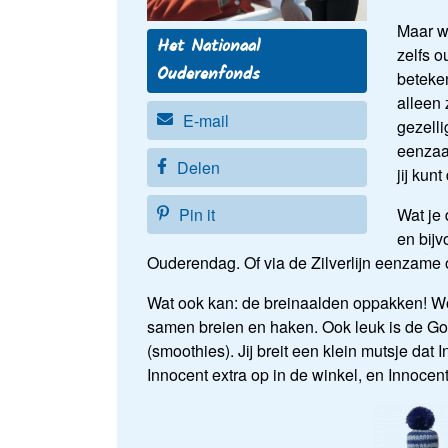
Maar wi
Het Nationaal
zelfs 
Ouderenfonds
beteken
alleen z
E-mail
gezelli
eenzaa
Delen
jij kun
Wat je 
Pin it
en bijv
Ouderendag. Of via de Zilverlijn eenzame 
Wat ook kan: de breinaalden oppakken! Wo
samen breien en haken. Ook leuk is de 
(smoothies). Jij breit een klein mutsje da
Innocent extra op in de winkel, en Innoce