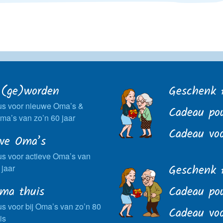
(ge)worden
Geschenk 
s voor nieuwe Oma’s &
Cadeau po
a’s van zo’n 60 jaar
Cadeau vo
eve Oma’s
s voor actieve Oma’s van
Geschenk 
 jaar
Oma thuis
Cadeau pou
 voor bij Oma’s van zo’n 80
Cadeau voo
is